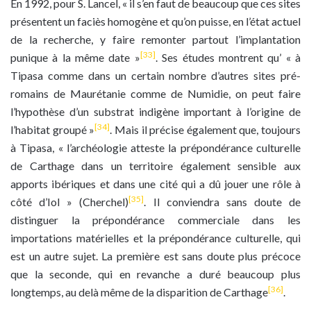
En 1992, pour S. Lancel, « il s’en faut de beaucoup que ces sites
présentent un faciès homogène et qu’on puisse, en l’état actuel
de la recherche, y faire remonter partout l’implantation
[33]
punique à la même date »
. Ses études montrent qu’ « à
Tipasa comme dans un certain nombre d’autres sites pré-
romains de Maurétanie comme de Numidie, on peut faire
l’hypothèse d’un substrat indigène important à l’origine de
[34]
l’habitat groupé »
. Mais il précise également que, toujours
à Tipasa, « l’archéologie atteste la prépondérance culturelle
de Carthage dans un territoire également sensible aux
apports ibériques et dans une cité qui a dû jouer une rôle à
[35]
côté d’Iol » (Cherchel)
. Il conviendra sans doute de
distinguer la prépondérance commerciale dans les
importations matérielles et la prépondérance culturelle, qui
est un autre sujet. La première est sans doute plus précoce
que la seconde, qui en revanche a duré beaucoup plus
[36]
longtemps, au delà même de la disparition de Carthage
.