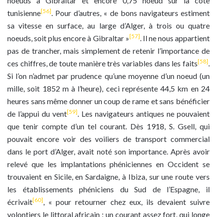
noeuds à Gibraltar et encore 0,75 noeud sur la côte
[56]
tunisienne
. Pour d’autres, « de bons navigateurs estiment
sa vitesse en surface, au large d’Alger, à trois ou quatre
[57]
noeuds, soit plus encore à Gibraltar »
. Il ne nous appartient
pas de trancher, mais simplement de retenir l’importance de
[58]
ces chiffres, de toute manière très variables dans les faits
.
Si l’on n’admet par prudence qu’une moyenne d’un noeud (un
mille, soit 1852 m à l’heure), ceci représente 44,5 km en 24
heures sans même donner un coup de rame et sans bénéficier
[59]
de l’appui du vent
. Les navigateurs antiques ne pouvaient
que tenir compte d’un tel courant. Dès 1918, S. Gsell, qui
pouvait encore voir des voiliers de transport commercial
dans le port d’Alger, avait noté son importance. Après avoir
relevé que les implantations phéniciennes en Occident se
trouvaient en Sicile, en Sardaigne, à Ibiza, sur une route vers
les établissements phéniciens du Sud de l’Espagne, il
[60]
écrivait
, « pour retourner chez eux, ils devaient suivre
volontiers le littoral africain : un courant assez fort, qui longe