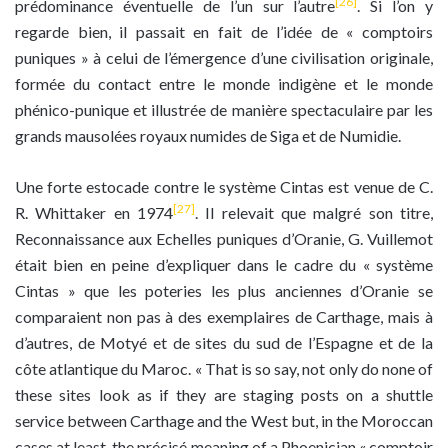
[26]
prédominance éventuelle de l’un sur l’autre
. Si l’on y
regarde bien, il passait en fait de l’idée de « comptoirs
puniques » à celui de l’émergence d’une civilisation originale,
formée du contact entre le monde indigène et le monde
phénico-punique et illustrée de manière spectaculaire par les
grands mausolées royaux numides de Siga et de Numidie.
Une forte estocade contre le système Cintas est venue de C.
[27]
R. Whittaker en 1974
. Il relevait que malgré son titre,
Reconnaissance aux Echelles puniques d’Oranie, G. Vuillemot
était bien en peine d’expliquer dans le cadre du « système
Cintas » que les poteries les plus anciennes d’Oranie se
comparaient non pas à des exemplaires de Carthage, mais à
d’autres, de Motyé et de sites du sud de l’Espagne et de la
côte atlantique du Maroc. « That is so say, not only do none of
these sites look as if they are staging posts on a shuttle
service between Carthage and the West but, in the Moroccan
cases at least, the précisé meaning of a Phoenician « comptoir