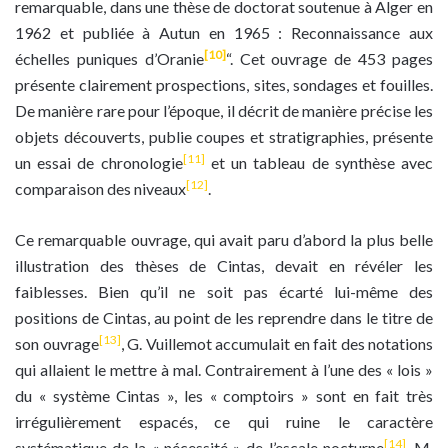
remarquable, dans une thèse de doctorat soutenue à Alger en
1962 et publiée à Autun en 1965 : Reconnaissance aux
[10]
échelles puniques d’Oranie
“. Cet ouvrage de 453 pages
présente clairement prospections, sites, sondages et fouilles.
De manière rare pour l’époque, il décrit de manière précise les
objets découverts, publie coupes et stratigraphies, présente
[11]
un essai de chronologie
et un tableau de synthèse avec
[12]
comparaison des niveaux
.
Ce remarquable ouvrage, qui avait paru d’abord la plus belle
illustration des thèses de Cintas, devait en révéler les
faiblesses. Bien qu’il ne soit pas écarté lui-même des
positions de Cintas, au point de les reprendre dans le titre de
[13]
son ouvrage
, G. Vuillemot accumulait en fait des notations
qui allaient le mettre à mal. Contrairement à l’une des « lois »
du « système Cintas », les « comptoirs » sont en fait très
irrégulièrement espacés, ce qui ruine le caractère
[14]
systématique de la « nécessité » de l’escale nocturne
. M.