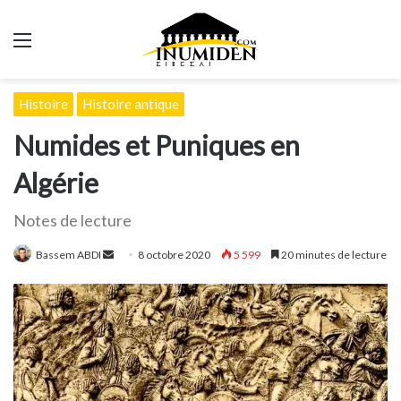
Menu
Histoire
Histoire antique
Numides et Puniques en
Algérie
Notes de lecture
Envoyer
Bassem ABDI
8 octobre 2020
5 599
20 minutes de lecture
un
courriel