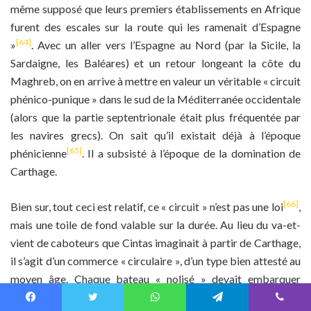
même supposé que leurs premiers établissements en Afrique
furent des escales sur la route qui les ramenait d’Espagne
[64]
»
. Avec un aller vers l’Espagne au Nord (par la Sicile, la
Sardaigne, les Baléares) et un retour longeant la côte du
Maghreb, on en arrive à mettre en valeur un véritable « circuit
phénico-punique » dans le sud de la Méditerranée occidentale
(alors que la partie septentrionale était plus fréquentée par
les navires grecs). On sait qu’il existait déjà à l’époque
[65]
phénicienne
. Il a subsisté à l’époque de la domination de
Carthage.
[66]
Bien sur, tout ceci est relatif, ce « circuit » n’est pas une loi
,
mais une toile de fond valable sur la durée. Au lieu du va-et-
vient de caboteurs que Cintas imaginait à partir de Carthage,
il s’agit d’un commerce « circulaire », d’un type bien attesté au
moyen âge. Chaque bateau « nolisé » devait embarquer
comme mise de départ une cargaison diversifiée. La partie
Facebook
Twitter
WhatsApp
Telegram
Viber