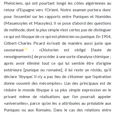
Phéniciens, qui ont pourtant longé les côtes algériennes au
retour d’Espagne vers l’Orient. Notre examen portera donc
pour l’essentiel sur les rapports entre Puniques et Numides
(Masaessyles et Massyles). Il se pose d’abord des questions
de méthode, dont la plus simple n’est certes pas de distinguer
ce qui est libyque de ce qui est phénicien ou punique. En 1954,
Gilbert-Charles Picard écrivait de manière aussi juste que
[1]
savoureuse
: «L’historien est obligé [faute de
renseignements] de procéder à une sorte d’analyse chimique ;
après avoir éliminé tout ce qui lui semble être d’origine
extérieure [punique ou romaine], il lui reste un résidu, qu’il
déclare ‘libyque’. Il n’y a pas lieu de s’étonner que l’opération
donne souvent des mécomptes». L’un des principaux est de
réduire le monde libyque à sa plus simple expression en le
privant même de réalisations que l’on pourrait appeler
«universelles», parce qu’on les a attribuées au préalable aux
Puniques ou aux Romains. Dans le cas des relations entre