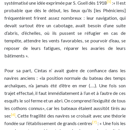
[5]
systématisé une idée exprimée par S. Gsell dès 1918
:« Il est
probable que dès le début, les lieux qu’ils [les Phéniciens]
fréquentèrent frirent assez nombreux : leur navigation, qui
devait surtout être un cabotage, avait besoin d’une suite
d’abris, d’échelles, où ils pussent se réfugier en cas de
tempête, attendre les vents favorables, se pourvoir d’eau, se
reposer de leurs fatigues, réparer les avaries de leurs
bâtiments ».
Pour sa part, Cintas n’ avait guère de confiance dans les
navires anciens : «la position normale du bateau des temps
archaïques, n’a jamais été d’être en mer (….). Une fois son
trajet effectué, il faut immédiatement à l’un et à l’autre de ces
esquifs le sol ferme et un abri. On comprend l’exiguïté de tous
les cothons connus», car les bateaux étaient aussitôt tirés au
[6]
sec
. Cette fragilité des navires se croisait avec une théorie
[7]
fondée sur l’établissement de grands centres
: « Une fois les