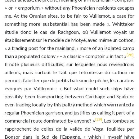
» or « emporium » without any Phoenician residents escapes
me. At the Oranian sites, to be fair to Vuillemot, a case for
something more susbstantial has been made ». Whittaker
étudie donc le cas de Rachgoun, où Vuillemot voyait un
établissement sur le modèle de Motyé, avec même un cothon,
« a trading post for the mainland, « more of an isolated camp
[28]
than a populated colony » – a classic « comptoir » in fact »
.
Il note plusieurs difficultés, sur lesquelles nous reviendrons
ailleurs, mais surtout le fait que l’étroitesse du cothon ne
permet d’abriter que de petits bateaux de pêche, les carabos
évoqués par Vuillemot : « But what could such ships hâve
possibly been transporting between Carthage and Spain or
even trading locally by this paltry method which warrranted a
regular Phoenician garrison, and justifies us calling it part of a
[29]
commercial route dominated by anyone? »
. Les tombes se
rapprochent de celles de la vallée de Vega, fouillées par
Bonsor dans le Sud de l’Espagne, « which I myself hâve