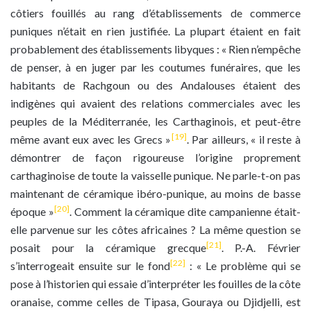
côtiers fouillés au rang d’établissements de commerce
puniques n’était en rien justifiée. La plupart étaient en fait
probablement des établissements libyques : « Rien n’empêche
de penser, à en juger par les coutumes funéraires, que les
habitants de Rachgoun ou des Andalouses étaient des
indigènes qui avaient des relations commerciales avec les
peuples de la Méditerranée, les Carthaginois, et peut-être
[19]
même avant eux avec les Grecs »
. Par ailleurs, « il reste à
démontrer de façon rigoureuse l’origine proprement
carthaginoise de toute la vaisselle punique. Ne parle-t-on pas
maintenant de céramique ibéro-punique, au moins de basse
[20]
époque »
. Comment la céramique dite campanienne était-
elle parvenue sur les côtes africaines ? La même question se
[21]
posait pour la céramique grecque
. P.-A. Février
[22]
s’interrogeait ensuite sur le fond
: « Le problème qui se
pose à l’historien qui essaie d’interpréter les fouilles de la côte
oranaise, comme celles de Tipasa, Gouraya ou Djidjelli, est