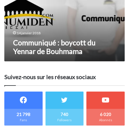
Yennar
de
Bouhmama
14 janvier 2018
Communiqué : boycott du
Yennar de Bouhmama
Suivez-nous sur les réseaux sociaux
21 798
740
6 020
Fans
Followers
Abonnés