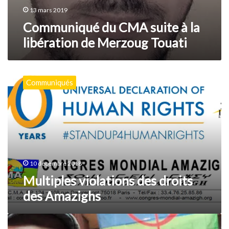
13 mars 2019
Communiqué du CMA suite à la
libération de Merzoug Touati
Multiples
violations
Communiqués
des
droits
des
Amazighs
10 décembre 2018
Multiples violations des droits
des Amazighs
Communiqué