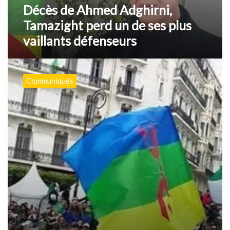
plus
Décès de Ahmed Adghirni,
vaillants
Tamazight perd un de ses plus
défenseurs
vaillants défenseurs
Drapeau
Amazigh
Communiqués
:
symbole
d’unité,
de
résistance
et
de
lutte