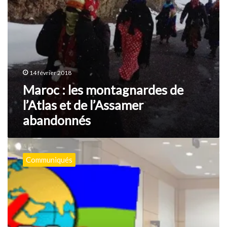
abandonnés
14 février 2018
Maroc : les montagnardes de
l’Atlas et de l’Assamer
abandonnés
Le
CMA
Communiqués
condamne
les
discriminations
anti-
Amazighs
à