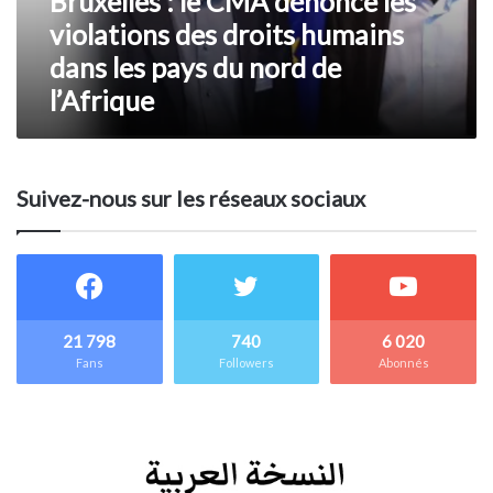
Bruxelles : le CMA dénonce les
droits
humains
violations des droits humains
dans
dans les pays du nord de
les
l’Afrique
pays
du
nord
de
l’Afrique
Suivez-nous sur les réseaux sociaux
21 798
740
6 020
Fans
Followers
Abonnés