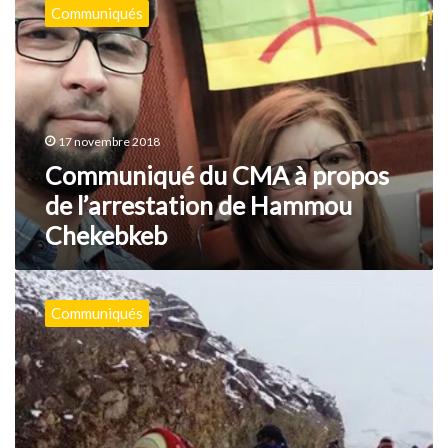
du
Communiqués
CMA
à
propos
de
l’arrestation
de
17 novembre 2018
Hammou
Chekebkeb
Communiqué du CMA à propos
de l’arrestation de Hammou
Chekebkeb
Maroc
:
Communiqués
les
montagnardes
de
l’Atlas
et
de
l’Assamer