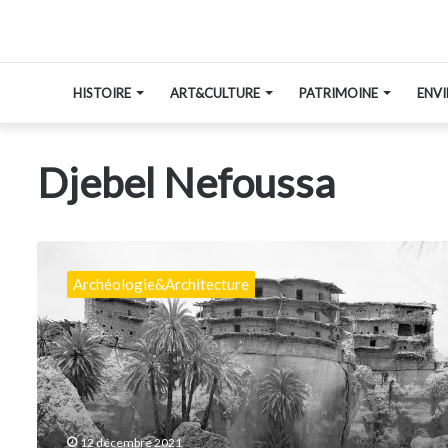
HISTOIRE
ART&CULTURE
PATRIMOINE
ENV
Djebel Nefoussa
La
Préservation
Archéologie&Architecture
des
greniers
fortifiés
Amazighs
12 décembre 2021