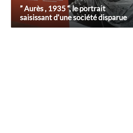
disparue
” Aurès , 1935 “, le portrait
saisissant d’une société disparue