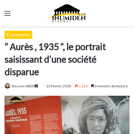
Menu
Événements
” Aurès , 1935 “, le portrait
saisissant d’une société
disparue
Envoyer
Bassem ABDI
13 février 2018
1 124
3 minutes de lecture
un
courriel