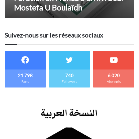
Mostefa U Boulaïdh
Suivez-nous sur les réseaux sociaux
21 798
740
6 020
Fans
Followers
Abonnés