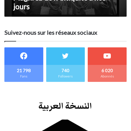
jours
jours
Suivez-nous sur les réseaux sociaux
21 798
740
6 020
Fans
Followers
Abonnés