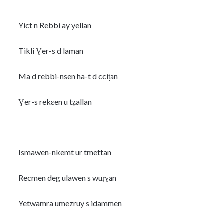
Yict n Rebbi ay yellan
Tikli Ɣer-s d laman
Ma d rebbi-nsen ha-t d cciṭan
Ɣer-s rekɛen u tẓallan
Ismawen-nkemt ur tmettan
Recmen deg ulawen s wuṛɣan
Yetwamra umezruy s idammen