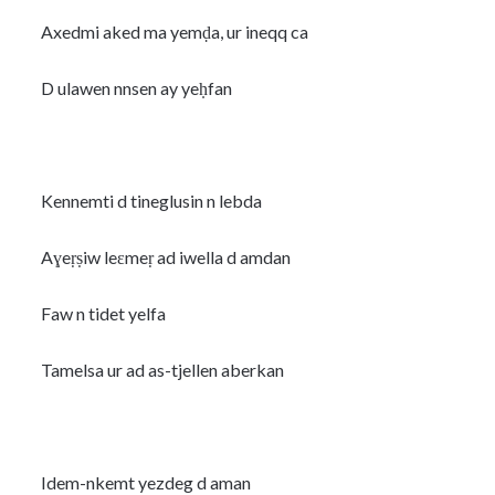
Axedmi aked ma yemḍa, ur ineqq ca
D ulawen nnsen ay yeḥfan
Kennemti d tineglusin n lebda
Aɣeṛṣiw leɛmeṛ ad iwella d amdan
Faw n tidet yelfa
Tamelsa ur ad as-tjellen aberkan
Idem-nkemt yezdeg d aman