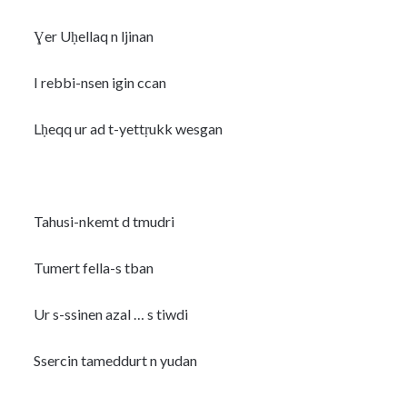
Ɣer Uḥellaq n ljinan
I rebbi-nsen igin ccan
Lḥeqq ur ad t-yettṛukk wesgan
Tahusi-nkemt d tmudri
Tumert fella-s tban
Ur s-ssinen azal … s tiwdi
Ssercin tameddurt n yudan