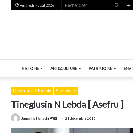
Recher
vendredi, 7 août 2026
HISTOIRE
ART&CULTURE
PATRIMOINE
ENV
Littérature&Poésie
S tchawith
Tineglusin N Lebda [ Asefru ]
Suivre
Envoyer
Jugurtha Hanachi
21 décembre 2018
sur
un
Twitter
courriel