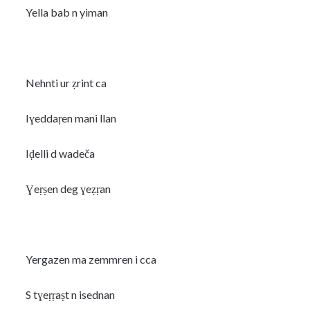
Yella bab n yiman
Nehnti ur ẓrint ca
Iɣeddaṛen mani llan
Iḍelli d wadeča
Ɣeṛṣen deg ɣeẓṛan
Yergazen ma zemmren i cca
S tɣeṛṛaṣt n isednan