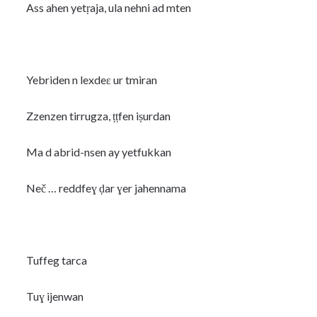
Ass ahen yetṛaja, ula nehni ad mten
Yebriden n lexdeɛ ur tmiran
Zzenzen tirrugza, ṭṭfen iṣurdan
Ma d abrid-nsen ay yetfukkan
Neč … reddfeɣ ḍar ɣer jahennama
Tuffeg tarca
Tuɣ ijenwan