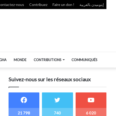
ontactez-nous
Contribuez
Faire un don !
إينوميدن بالعربية
GHA
MONDE
CONTRIBUTIONS
COMMUNIQUÉS
Suivez-nous sur les réseaux sociaux
21 798
740
6 020