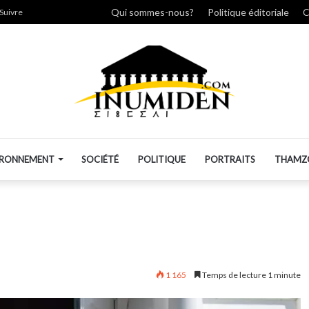
cher
Qui sommes-nous?
Politique éditoriale
C
Suivre
IRONNEMENT
SOCIÉTÉ
POLITIQUE
PORTRAITS
THAMZ
1 165
Temps de lecture 1 minute