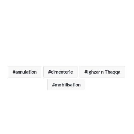
annulation
cimenterie
Ighzar n Thaqqa
mobilisation