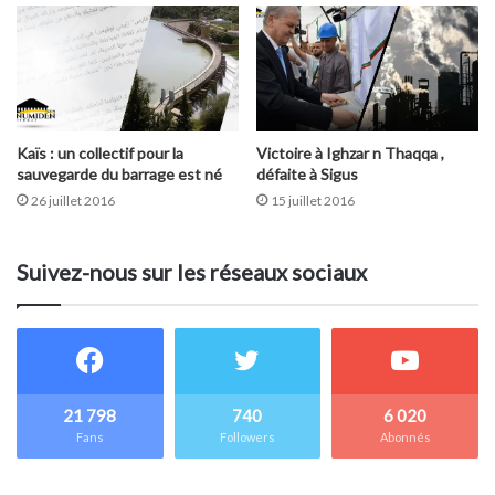
Kaïs : un collectif pour la
Victoire à Ighzar n Thaqqa ,
sauvegarde du barrage est né
défaite à Sigus
26 juillet 2016
15 juillet 2016
Suivez-nous sur les réseaux sociaux
21 798
740
6 020
Fans
Followers
Abonnés