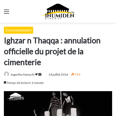
Menu
Environnement
Ighzar n Thaqqa : annulation
officielle du projet de la
cimenterie
Suivre
Envoyer
Jugurtha Hanachi
14 juillet 2016
734
sur
un
Temps de lecture 1 minute
Twitter
courriel