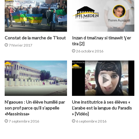
Constat de la marche de T’kout
Inzan d tmaƐnay si timawit Ɣer
tira [2]
7 février 2017
26 octobre 2016
N’gaoues : Un élève humilié par
Une institutrice à ses élèves «
son prof parce qu’il s’appelle
L’arabe est la langue du Paradis
«Massinissa»
» [Vidéo]
7 septembre 2016
6 septembre 2016