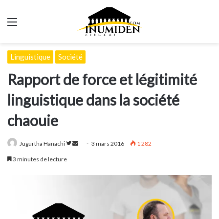
Menu
Linguistique
Société
Rapport de force et légitimité
linguistique dans la société
chaouie
Suivre
Envoyer
Jugurtha Hanachi
3 mars 2016
1 282
sur
un
3 minutes de lecture
Twitter
courriel