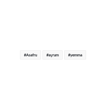
Asafru
aɣrum
yemma