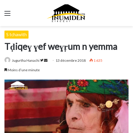
Menu
S tchawith
Tḍiqeɣ ɣef weɣṛum n yemma
Suivre
Envoyer
Jugurtha Hanachi
13 décembre 2018
1 635
sur
un
Moins d’une minute
Twitter
courriel