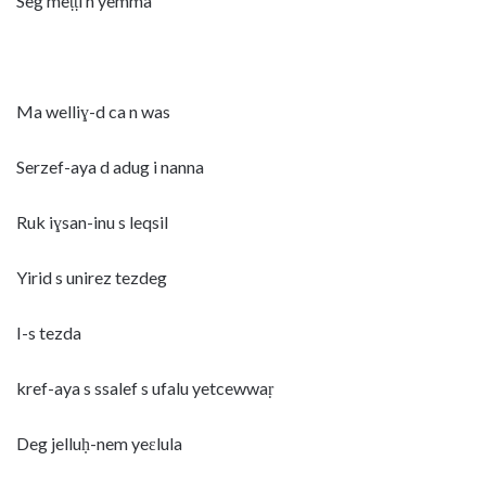
Seg meṭṭi n yemma
Ma welliɣ-d ca n was
Serzef-aya d adug i nanna
Ruk iɣsan-inu s leqsil
Yirid s unirez tezdeg
I-s tezda
kref-aya s ssalef s ufalu yetcewwaṛ
Deg jelluḥ-nem yeɛlula