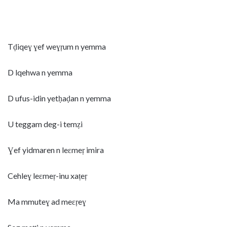
Tḍiqeɣ ɣef weɣṛum n yemma
D lqehwa n yemma
D ufus-idin yetḥaḍan n yemma
U teggam deg-i temẓi
Ɣef yidmaren n leɛmeṛ imira
Cehleɣ leɛmeṛ-inu xaṭeṛ
Ma mmuteɣ ad meɛṛeɣ