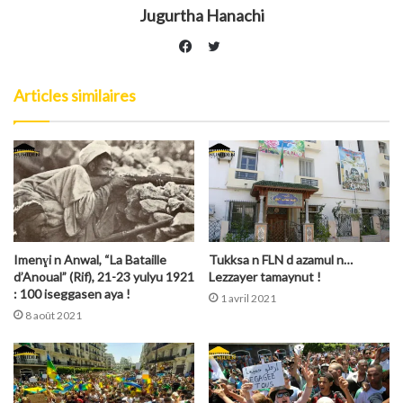
Jugurtha Hanachi
Twitter
Facebook
Articles similaires
Imenɣi n Anwal, “La Bataille
Tukksa n FLN d azamul n…
d’Anoual” (Rif), 21-23 yulyu 1921
Lezzayer tamaynut !
: 100 iseggasen aya !
1 avril 2021
8 août 2021