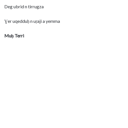
Deg ubrid n tirrugza
Ɣer uqedduḥ n uṛaji a yemma
Muḥ Terri