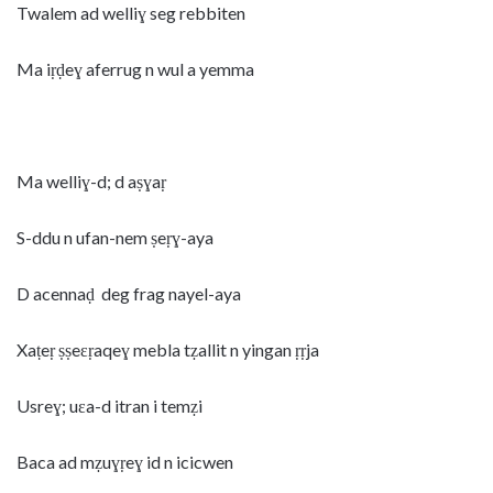
Twalem ad welliɣ seg rebbiten
Ma iṛḍeɣ aferrug n wul a yemma
Ma welliɣ-d; d aṣɣaṛ
S-ddu n ufan-nem ṣeṛɣ-aya
D acennaḍ deg frag nayel-aya
Xaṭeṛ ṣṣeɛṛaqeɣ mebla tẓallit n yingan ṛṛja
Usreɣ; uɛa-d itran i temẓi
Baca ad mẓuɣṛeɣ id n icicwen