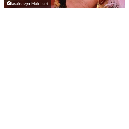
asafru sɣer Muḥ Terri