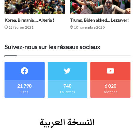
Korea, Birmania,… Algeria !
Trump, Biden akked… Lezzayer !
13 février 2021
10 novembre 2020
Suivez-nous sur les réseaux sociaux
21 798
740
6 020
Fans
Followers
Abonnés