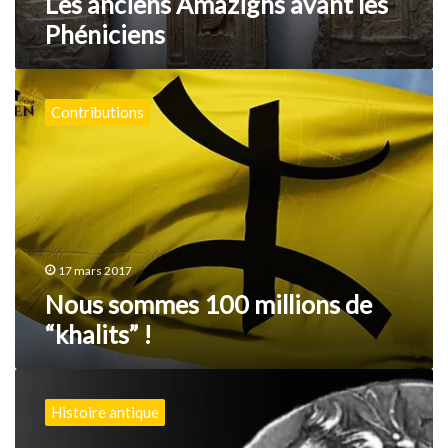
Les anciens Amazighs avant les
Phéniciens
Nous
sommes
Contributions
100
millions
de
“khalits”
!
17 mars 2017
Nous sommes 100 millions de
“khalits” !
Jugurtha
:
Histoire antique
l’unificateur
sans