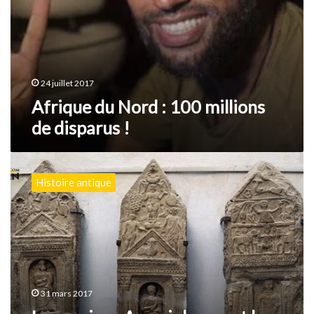
24 juillet 2017
Afrique du Nord : 100 millions
de disparus !
Les
anciens
Histoire antique
Amazighs
avant
les
Phéniciens
31 mars 2017