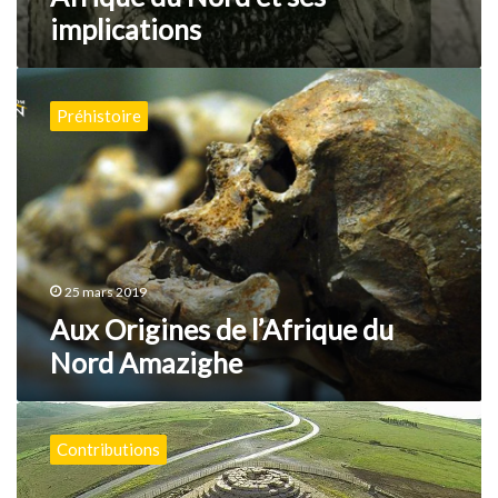
implications
Aux
Origines
Préhistoire
de
l’Afrique
du
Nord
Amazighe
25 mars 2019
Aux Origines de l’Afrique du
Nord Amazighe
Self-
colonisation
Contributions
et
nécessaire