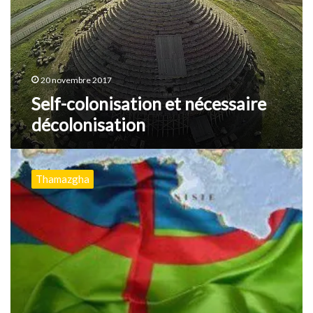
décolonisation
20 novembre 2017
Self-colonisation et nécessaire
décolonisation
Abattre
les
Thamazgha
frontières
pour
refonder
Tamazgha
!