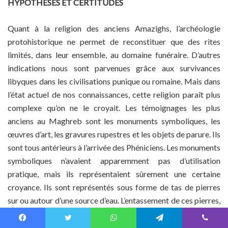
HYPOTHÈSES ET CERTITUDES
Quant à la religion des anciens Amazighs, l’archéologie
protohistorique ne permet de reconstituer que des rites
limités, dans leur ensemble, au domaine funéraire. D’autres
indications nous sont parvenues grâce aux survivances
libyques dans les civilisations punique ou romaine. Mais dans
l’état actuel de nos connaissances, cette religion paraît plus
complexe qu’on ne le croyait. Les témoignages les plus
anciens au Maghreb sont les monuments symboliques, les
œuvres d’art, les gravures rupestres et les objets de parure. Ils
sont tous antérieurs à l’arrivée des Phéniciens. Les monuments
symboliques n’avaient apparemment pas d’utilisation
pratique, mais ils représentaient sûrement une certaine
croyance. Ils sont représentés sous forme de tas de pierres
sur ou autour d’une source d’eau. L’entassement de ces pierres,
soit par dépôt, soit par jet, est une pratique universelle,
constate Gabriel Camps 53.
Facebook
Twitter
WhatsApp
Telegram
Viber