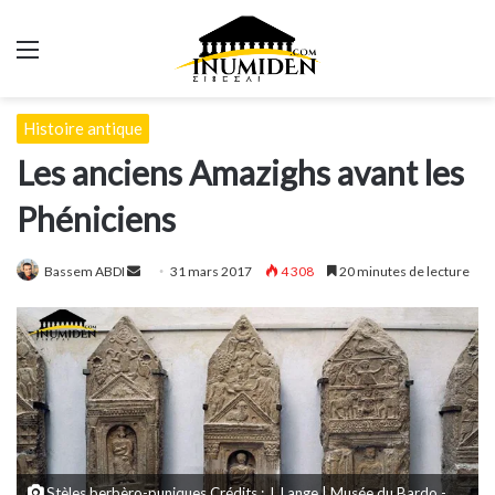
Menu
Histoire antique
Les anciens Amazighs avant les
Phéniciens
Envoyer
Bassem ABDI
31 mars 2017
4 308
20 minutes de lecture
un
courriel
Stèles berbèro-puniques Crédits : J. Lange | Musée du Bardo -