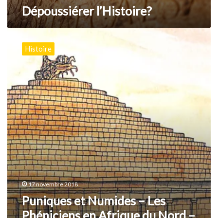
Dépoussiérer l’Histoire?
Puniques
et
Histoire
Numides
–
Les
Phéniciens
en
Afrique
du
Nord
–
Partie
3
17 novembre 2018
Puniques et Numides – Les
Phéniciens en Afrique du Nord –