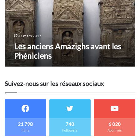
les
Phéniciens
31 mars 2017
Les anciens Amazighs avant les
Phéniciens
Suivez-nous sur les réseaux sociaux
21 798
740
6 020
Fans
Followers
Abonnés