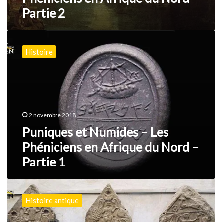
Partie 2
Puniques
et
Histoire
Numides
–
Les
Phéniciens
en
Afrique
2 novembre 2018
du
Nord
Puniques et Numides – Les
–
Phéniciens en Afrique du Nord –
Partie
Partie 1
1
Les
anciens
Histoire antique
Amazighs
avant