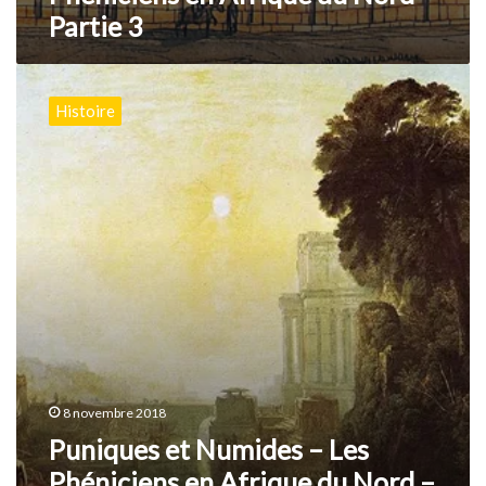
Partie 3
Puniques
et
Histoire
Numides
–
Les
Phéniciens
en
Afrique
du
Nord
–
Partie
2
8 novembre 2018
Puniques et Numides – Les
Phéniciens en Afrique du Nord –