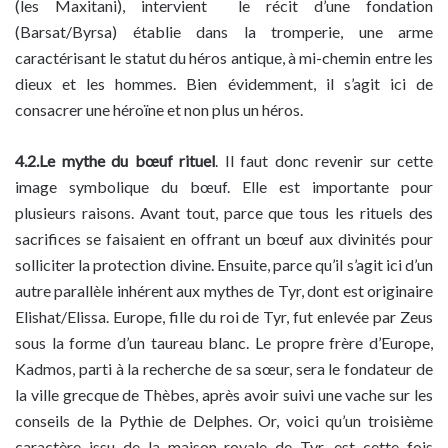
(les Maxitani), intervient le récit d’une fondation
(Barsat/Byrsa) établie dans la tromperie, une arme
caractérisant le statut du héros antique, à mi-chemin entre les
dieux et les hommes. Bien évidemment, il s’agit ici de
consacrer une héroïne et non plus un héros.
4.2.Le mythe du bœuf rituel
. Il faut donc revenir sur cette
image symbolique du bœuf. Elle est importante pour
plusieurs raisons. Avant tout, parce que tous les rituels des
sacrifices se faisaient en offrant un bœuf aux divinités pour
solliciter la protection divine. Ensuite, parce qu’il s’agit ici d’un
autre parallèle inhérent aux mythes de Tyr, dont est originaire
Elishat/Elissa. Europe, fille du roi de Tyr, fut enlevée par Zeus
sous la forme d’un taureau blanc. Le propre frère d’Europe,
Kadmos, parti à la recherche de sa sœur, sera le fondateur de
la ville grecque de Thèbes, après avoir suivi une vache sur les
conseils de la Pythie de Delphes. Or, voici qu’un troisième
caractère issu de la maison royale de Tyr, est cette fois