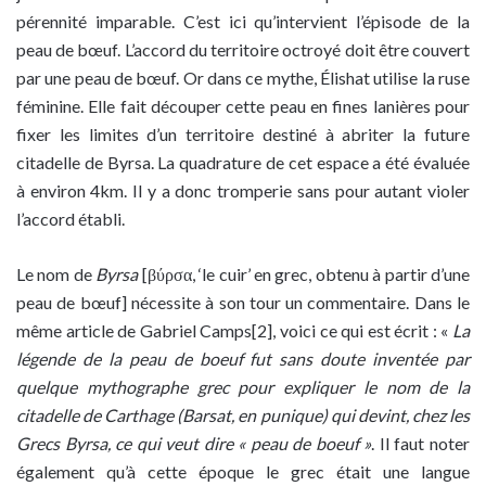
pérennité imparable. C’est ici qu’intervient l’épisode de la
peau de bœuf. L’accord du territoire octroyé doit être couvert
par une peau de bœuf. Or dans ce mythe, Élishat utilise la ruse
féminine. Elle fait découper cette peau en fines lanières pour
fixer les limites d’un territoire destiné à abriter la future
citadelle de Byrsa. La quadrature de cet espace a été évaluée
à environ 4km. Il y a donc tromperie sans pour autant violer
l’accord établi.
Le nom de
Byrsa
[βύρσα, ‘le cuir’ en grec, obtenu à partir d’une
peau de bœuf] nécessite à son tour un commentaire. Dans le
même article de Gabriel Camps[2], voici ce qui est écrit : «
La
légende de la peau de boeuf fut sans doute inventée par
quelque mythographe grec pour expliquer le nom de la
citadelle de Carthage (Barsat, en punique) qui devint, chez les
Grecs Byrsa, ce qui veut dire « peau de boeuf »
. Il faut noter
également qu’à cette époque le grec était une langue