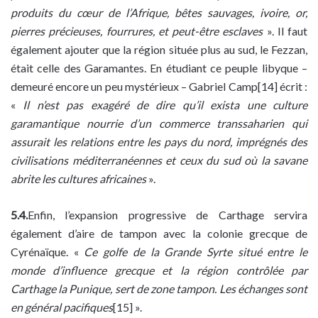
produits du cœur de l’Afrique, bêtes sauvages, ivoire, or,
pierres précieuses, fourrures, et peut-être esclaves
». Il faut
également ajouter que la région située plus au sud, le Fezzan,
était celle des Garamantes. En étudiant ce peuple libyque –
demeuré encore un peu mystérieux – Gabriel Camp[14] écrit :
«
Il n’est pas exagéré de dire qu’il exista une culture
garamantique nourrie d’un commerce transsaharien qui
assurait les relations entre les pays du nord, imprégnés des
civilisations méditerranéennes et ceux du sud où la savane
abrite les cultures africaines
».
5.4.
Enfin, l’expansion progressive de Carthage servira
également d’aire de tampon avec la colonie grecque de
Cyrénaïque. «
Ce golfe de la Grande Syrte situé entre le
monde d’influence grecque et la région contrôlée par
Carthage la Punique, sert de zone tampon. Les échanges sont
en général pacifiques
[15] ».