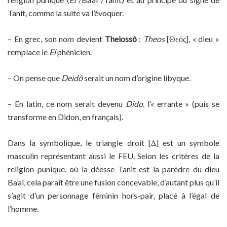
Tanit, comme la suite va l’évoquer.
– En grec, son nom devient
Theiossô
:
Theos
[Θεός], « dieu »
remplace le
El
phénicien.
– On pense que
Deidô
serait un nom d’origine libyque.
– En latin, ce nom serait devenu
Dido
, l’« errante » (puis se
transforme en Didon, en français).
Dans la symbolique, le triangle droit [∆] est un symbole
masculin représentant aussi le FEU. Selon les critères de la
religion punique, où la déesse Tanit est la parèdre du dieu
Ba’al, cela paraît être une fusion concevable, d’autant plus qu’il
s’agit d’un personnage féminin hors-pair, placé à l’égal de
l’homme.