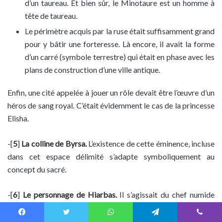
d’un taureau. Et bien sûr, le Minotaure est un homme à
tête de taureau.
Le périmètre acquis par la ruse était suffisamment grand
pour y bâtir une forteresse. Là encore, il avait la forme
d’un carré (symbole terrestre) qui était en phase avec les
plans de construction d’une ville antique.
Enfin, une cité appelée à jouer un rôle devait être l’œuvre d’un
héros de sang royal. C’était évidemment le cas de la princesse
Elisha.
-[
5
]
La colline de Byrsa.
L’existence de cette éminence, incluse
dans cet espace délimité s’adapte symboliquement au
concept du sacré.
-[
6
]
Le personnage de Hiarbas.
Il s’agissait du chef numide
local, historiquement identifié. Il joue un rôle important dans
le mythe de fondation de
Qart-Hadash
, puisqu’en demandant
Facebook
Twitter
WhatsApp
Telegram
Viber