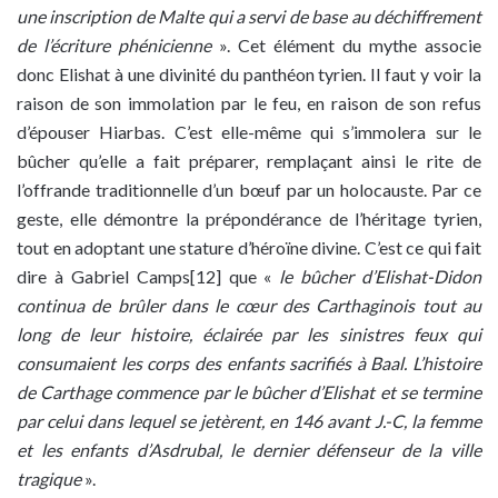
une inscription de Malte qui a servi de base au déchiffrement
de l’écriture phénicienne
». Cet élément du mythe associe
donc Elishat à une divinité du panthéon tyrien. Il faut y voir la
raison de son immolation par le feu, en raison de son refus
d’épouser Hiarbas. C’est elle-même qui s’immolera sur le
bûcher qu’elle a fait préparer, remplaçant ainsi le rite de
l’offrande traditionnelle d’un bœuf par un holocauste. Par ce
geste, elle démontre la prépondérance de l’héritage tyrien,
tout en adoptant une stature d’héroïne divine. C’est ce qui fait
dire à Gabriel Camps[12] que «
le bûcher d’Elishat-Didon
continua de brûler dans
le cœur des Carthaginois tout au
long de leur histoire, éclairée par les sinistres feux qui
consumaient les corps des enfants sacrifiés à Baal. L’histoire
de Carthage commence par le bûcher d’Elishat et se termine
par celui dans lequel se jetèrent, en 146 avant J.-C, la femme
et les enfants d’Asdrubal, le dernier défenseur de la ville
tragique
».