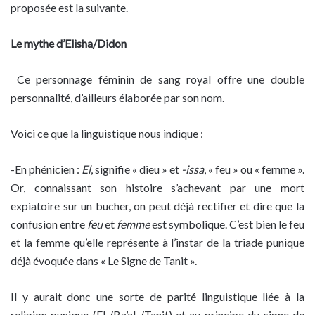
proposée est la suivante.
Le mythe d’Elisha/Didon
Ce personnage féminin de sang royal offre une double
personnalité, d’ailleurs élaborée par son nom.
Voici ce que la linguistique nous indique :
-En phénicien :
El
, signifie « dieu » et
-issa
, « feu » ou « femme ».
Or, connaissant son histoire s’achevant par une mort
expiatoire sur un bucher, on peut déjà rectifier et dire que la
confusion entre
feu
et
femme
est symbolique. C’est bien le feu
et
la femme qu’elle représente à l’instar de la triade punique
déjà évoquée dans «
Le Signe de Tanit
».
Il y aurait donc une sorte de parité linguistique liée à la
religion punique (El /Ba’al /Tanit) et au principe du signe de