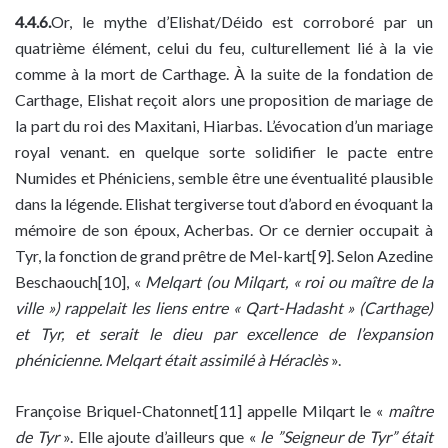
4.4.6.
Or, le mythe d’Elishat/Déido est corroboré par un
quatrième élément, celui du feu, culturellement lié à la vie
comme à la mort de Carthage. À la suite de la fondation de
Carthage, Elishat reçoit alors une proposition de mariage de
la part du roi des Maxitani, Hiarbas. L’évocation d’un mariage
royal venant. en quelque sorte solidifier le pacte entre
Numides et Phéniciens, semble être une éventualité plausible
dans la légende. Elishat tergiverse tout d’abord en évoquant la
mémoire de son époux, Acherbas. Or ce dernier occupait à
Tyr, la fonction de grand prêtre de Mel-kart[9]. Selon Azedine
Beschaouch[10], «
Melqart (ou Milqart, « roi ou maître de la
ville ») rappelait les liens entre « Qart-Hadasht » (Carthage)
et Tyr, et serait le dieu par excellence de l’expansion
phénicienne. Melqart était assimilé à Héraclès
».
Françoise Briquel-Chatonnet[11] appelle Milqart le «
maître
de Tyr
». Elle ajoute d’ailleurs que «
le ”Seigneur de Tyr” était