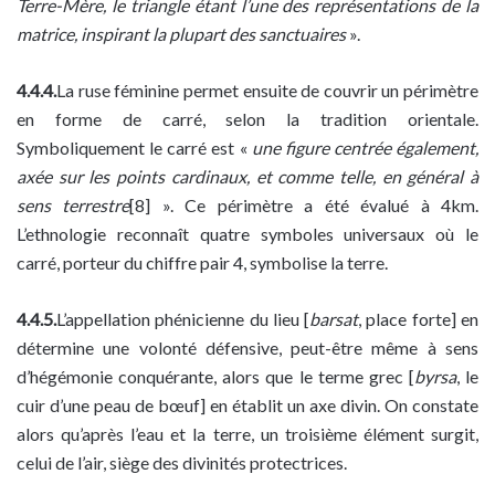
Terre-Mère, le triangle étant l’une des représentations de la
matrice, inspirant la plupart des sanctuaires
».
4.4.4.
La ruse féminine permet ensuite de couvrir un périmètre
en forme de carré, selon la tradition orientale.
Symboliquement le carré est «
une figure centrée également,
axée sur les points cardinaux, et comme telle, en général à
sens terrestre
[8] ». Ce périmètre a été évalué à 4km.
L’ethnologie reconnaît quatre symboles universaux où le
carré, porteur du chiffre pair 4, symbolise la terre.
4.4.5.
L’appellation phénicienne du lieu [
barsat
, place forte] en
détermine une volonté défensive, peut-être même à sens
d’hégémonie conquérante, alors que le terme grec [
byrsa
, le
cuir d’une peau de bœuf] en établit un axe divin. On constate
alors qu’après l’eau et la terre, un troisième élément surgit,
celui de l’air, siège des divinités protectrices.