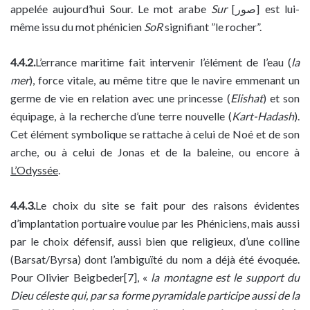
appelée aujourd’hui Sour. Le mot arabe
Sur
[صور] est lui-
même issu du mot phénicien
SoR
signifiant ”le rocher”.
4.4.2.
L’errance maritime fait intervenir l’élément de l’eau (
la
mer
), force vitale, au même titre que le navire emmenant un
germe de vie en relation avec une princesse (
Elishat
) et son
équipage, à la recherche d’une terre nouvelle (
Kart-Hadash
).
Cet élément symbolique se rattache à celui de Noé et de son
arche, ou à celui de Jonas et de la baleine, ou encore à
L’Odyssée
.
4.4.3.
Le choix du site se fait pour des raisons évidentes
d’implantation portuaire voulue par les Phéniciens, mais aussi
par le choix défensif, aussi bien que religieux, d’une colline
(Barsat/Byrsa) dont l’ambiguïté du nom a déjà été évoquée.
Pour Olivier Beigbeder[7], «
la montagne est le support du
Dieu céleste qui, par sa forme pyramidale participe aussi de la