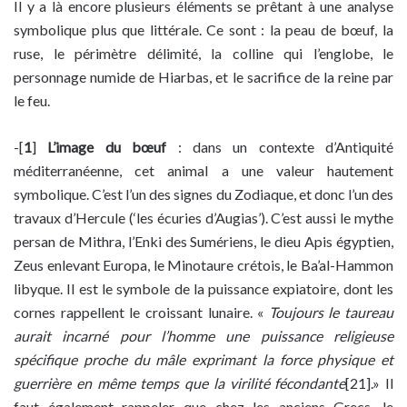
Il y a là encore plusieurs éléments se prêtant à une analyse
symbolique plus que littérale. Ce sont : la peau de bœuf, la
ruse, le périmètre délimité, la colline qui l’englobe, le
personnage numide de Hiarbas, et le sacrifice de la reine par
le feu.
-[
1
]
L’image du bœuf
: dans un contexte d’Antiquité
méditerranéenne, cet animal a une valeur hautement
symbolique. C’est l’un des signes du Zodiaque, et donc l’un des
travaux d’Hercule (‘les écuries d’Augias’). C’est aussi le mythe
persan de Mithra, l’Enki des Sumériens, le dieu Apis égyptien,
Zeus enlevant Europa, le Minotaure crétois, le Ba’al-Hammon
libyque. Il est le symbole de la puissance expiatoire, dont les
cornes rappellent le croissant lunaire. «
Toujours le taureau
aurait incarné pour l’homme une puissance religieuse
spécifique proche du mâle exprimant la force physique et
guerrière en même temps que la virilité fécondante
[21].» Il
faut également rappeler que chez les anciens Grecs, le