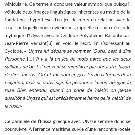
véhiculaire. Ce terme a donc une valeur symbolique puisqu’il
véhicule deux images linguistiques inhérentes au mythe de la
fondation. L’hypothèse d’un jeu de mots en relation avec la
ruse, sur laquelle nous reviendrons, rappelle cet autre épisode
mythique d’Ulysse avec le Cyclope Polyphème. Raconté par
Jean-Pierre Vernant[3], en voici le récit. En s’adressant au
Cyclope, «
Ulysse lui déclare se nommer ‘Outis’, c’est à dire
Personne
. […]
Il y a là un jeu de mots parce que les deux
syllabes de ‘ou-tis’ peuvent se remplacer par une autre façon
de dire, ‘mè-tis’. ‘Ou’ et ‘mè’ sont en grec les deux formes de la
négation, mais si ‘outis’ signifie personne, ‘mètis’ désigne la
ruse. Bien entendu, quand on parle de ‘mètis’, on pense
aussitôt à Ulysse qui est précisément le héros de la ‘mètis’, de
la ruse
. »
Ce parallèle de l’Elissa grecque avec Ulysse semble donc se
poursuivre. À l’errance maritime, suivie d’une rencontre locale