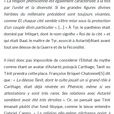
«
La religion phénicienne est également caractérisée à la fois
par l’unité et la diversité. Si les grandes figures divines
héritées du millénaire précédent sont toujours vivantes,
comme El, chaque cité semble s’être mise sous la protection
d’un couple divin particulier
». […] « À Tyr, le panthéon était
dominé par Milqart, dont le nom signifie « Roi de la cité » et
qui était Baal, le maître de Tyr, associé à Astarté[4tant avant
tout une déesse de la Guerre et de la Fécondité.
Il n’est donc pas impossible de considérer l’Elishat du mythe
comme étant un avatar d’Astarté, puisqu’à Carthage, Tanit ou
Tinit prendra cette place. Françoise Briquel-Chatonnet[5] dit
que : «
La déesse Tanit, dont le culte jouait un si grand rôle à
Carthage, était déjà révérée en Phénicie, même si ses
attestations y sont très rares. Ses relations avec Astarté
semblent avoir été très étroites
». Or, on pensait que Tinit
émanait plutôt d’un fond libyque, comme le laisse entendre
Gabriel Camps. «
La religion elle-même n’échappa point à