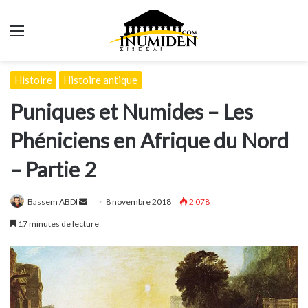
Menu
Histoire
Histoire antique
Puniques et Numides – Les
Phéniciens en Afrique du Nord
– Partie 2
Envoyer
Bassem ABDI
8 novembre 2018
2 078
un
17 minutes de lecture
courriel