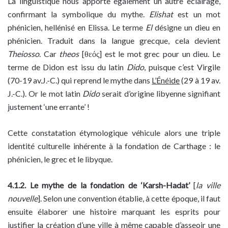
La linguistique nous apporte également un autre éclairage,
confirmant la symbolique du mythe.
Elishat
est un mot
phénicien, hellénisé en Elissa. Le terme
El
désigne un dieu en
phénicien. Traduit dans la langue grecque, cela devient
Theiosso
. Car
theos
[θεός] est le mot grec pour un dieu. Le
terme de Didon est issu du latin
Dido
, puisque c’est Virgile
(70-19 av.J.-C.) qui reprend le mythe dans
L’Énéide
(29 à 19 av.
J.-C.). Or le mot latin
Dido
serait d’origine libyenne signifiant
justement ‘une errante’ !
Cette constatation étymologique véhicule alors une triple
identité culturelle inhérente à la fondation de Carthage : le
phénicien, le grec et le libyque.
4.1.2. Le mythe de la fondation de ‘Karsh-Hadat’
[
la ville
nouvelle
]. Selon une convention établie, à cette époque, il faut
ensuite élaborer une histoire marquant les esprits pour
justifier la création d’une ville à même capable d’asseoir une