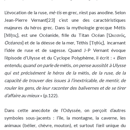
L’évocation de la ruse,
mè-tis
en grec, n’est pas anodine. Selon
Jean-Pierre Vernant[23] c’est une des caractéristiques
majeures du héros grec. Dans la mythologie grecque Métis
[Μῆτις], est une Océanide, fille du Titan Océan [Ὠκεανός,
Océanos
] et de la déesse de la mer, Téthis [Τηθύς], incarnant
l’idée de ruse et de sagesse. Quand J-P Vernant évoque
l’épisode d’Ulysse et du Cyclope Polyphème, il écrit : «
Bien
entendu, quand on parle de
mètis,
on pense aussitôt à Ulysse
qui est précisément le héros de la
mètis,
de la ruse, de la
capacité de trouver des issues à l’inextricable, de mentir, de
rouler les gens, de leur raconter des balivernes et de se tirer
d’affaire au mieux
» (p.122).
Dans cette anecdote de l’Odyssée, on perçoit d’autres
symboles sous-jacents : l’île, la montagne, la caverne, les
animaux (bélier, chèvre, mouton), et surtout l’œil unique du