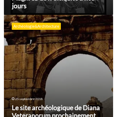
jours
jours
Le
site
Archéologie&Architecture
archéologique
de
Diana
Veteranorum
prochainement
clôturé
25 septembre 2018
Le site archéologique de Diana
Veteranorum prochainement