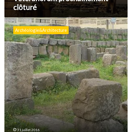
clôturé
Lamiggiga
l’antique
Archéologie&Architecture
Thassarient
31 juillet 2016