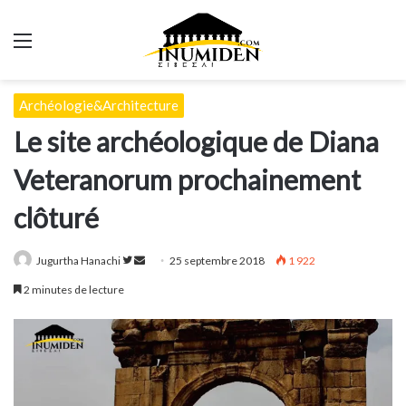
Menu
Archéologie&Architecture
Le site archéologique de Diana
Veteranorum prochainement
clôturé
Suivre
Envoyer
Jugurtha Hanachi
25 septembre 2018
1 922
sur
un
2 minutes de lecture
Twitter
courriel