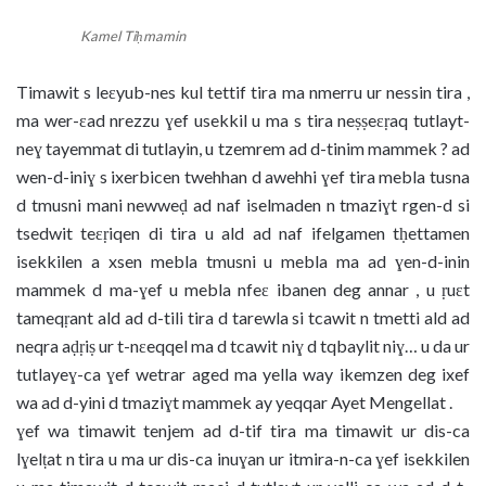
Kamel Tiḥmamin
Timawit s leɛyub-nes kul tettif tira ma nmerru ur nessin tira ,
ma wer-ɛad nrezzu ɣef usekkil u ma s tira neṣṣeɛṛaq tutlayt-
neɣ tayemmat di tutlayin, u tzemrem ad d-tinim mammek ? ad
wen-d-iniɣ s ixerbicen twehhan d awehhi ɣef tira mebla tusna
d tmusni mani newweḍ ad naf iselmaden n tmaziɣt rgen-d si
tsedwit teɛṛiqen di tira u ald ad naf ifelgamen tḥettamen
isekkilen a xsen mebla tmusni u mebla ma ad ɣen-d-inin
mammek d ma-ɣef u mebla nfeɛ ibanen deg annar , u ṛuɛt
tameqṛant ald ad d-tili tira d tarewla si tcawit n tmetti ald ad
neqra aḍṛiṣ ur t-nɛeqqel ma d tcawit niɣ d tqbaylit niɣ… u da ur
tutlayeɣ-ca ɣef wetrar aged ma yella way ikemzen deg ixef
wa ad d-yini d tmaziɣt mammek ay yeqqar Ayet Mengellat .
ɣef wa timawit tenjem ad d-tif tira ma timawit ur dis-ca
lɣelṭat n tira u ma ur dis-ca inuɣan ur itmira-n-ca ɣef isekkilen