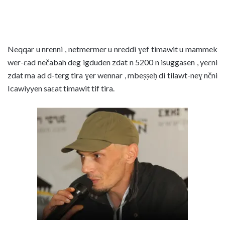
Neqqar u nrenni , netmermer u nreddi ɣef timawit u mammek
wer-ɛad nečabah deg igduden zdat n 5200 n isuggasen , yeɛni
zdat ma ad d-terg tira ɣer wennar , mbeṣṣeḥ di tilawt-neɣ nčni
Icawiyyen saɛat timawit tif tira.