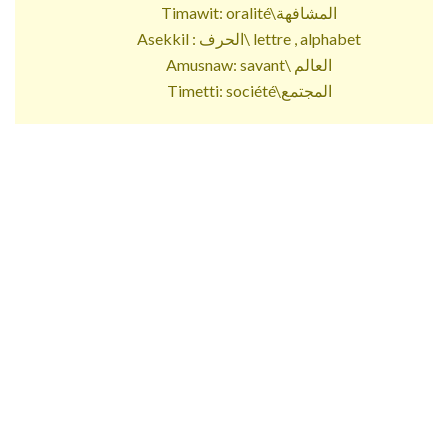
Timawit: oralité\المشافهة
Asekkil : الحرف\ lettre , alphabet
Amusnaw: savant\ العالم
Timetti: société\المجتمع