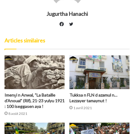
Jugurtha Hanachi
Twitter
Facebook
Articles similaires
Imenɣi n Anwal, “La Bataille
Tukksa n FLN d azamul n…
d’Anoual” (Rif), 21-23 yulyu 1921
Lezzayer tamaynut !
: 100 iseggasen aya !
1 avril 2021
8 août 2021