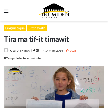
Menu
Linguistique
S tchawith
Tira ma tif-it timawit
Suivre
Envoyer
Jugurtha Hanachi
14 mars 2016
1 026
sur
un
Temps de lecture 1 minute
Twitter
courriel