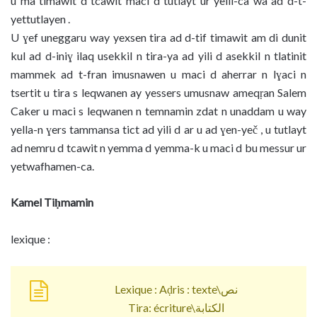
u ma timawit d tcawit maci d tutlayt ur yelli-ca wa ad d-t-
yettutlayen .
U ɣef uneggaru way yexsen tira ad d-tif timawit am di dunit
kul ad d-iniɣ ilaq usekkil n tira-ya ad yili d asekkil n tlatinit
mammek ad t-fran imusnawen u maci d aherrar n lɣaci n
tsertit u tira s leqwanen ay yessers umusnaw ameqṛan Salem
Caker u maci s leqwanen n temnamin zdat n unaddam u way
yella-n ɣers tammansa tict ad yili d ar u ad ɣen-yeč , u tutlayt
ad nemru d tcawit n yemma d yemma-k u maci d bu messur ur
yetwafhamen-ca.
Kamel Tiḥmamin
lexique :
Lexique : Aḍris : texte\نص
Tira: écriture\الكتابة