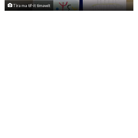
Tira ma tif-it timawit