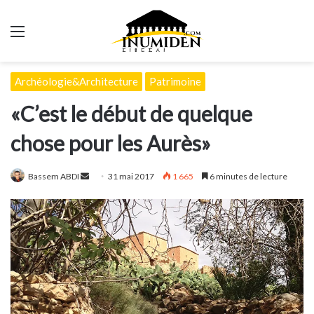
Menu
Archéologie&Architecture
Patrimoine
«C’est le début de quelque
chose pour les Aurès»
Envoyer
Bassem ABDI
31 mai 2017
1 665
6 minutes de lecture
un
courriel