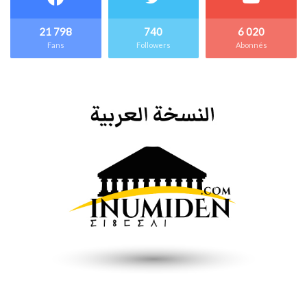
21 798
740
6 020
Fans
Followers
Abonnés