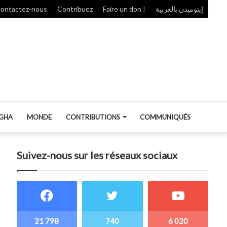
ontactez-nous
Contribuez
Faire un don !
إينوميدن بالعربية
GHA
MONDE
CONTRIBUTIONS
COMMUNIQUÉS
Suivez-nous sur les réseaux sociaux
21 798
740
6 020