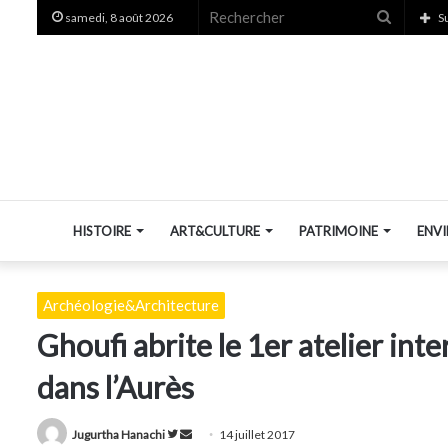
Recherc
samedi, 8 août 2026
S
HISTOIRE
ART&CULTURE
PATRIMOINE
ENV
Archéologie&Architecture
Ghoufi abrite le 1er atelier inte
dans l’Aurès
Suivre
Envoyer
Jugurtha Hanachi
14 juillet 2017