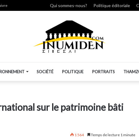
her
Qui sommes-nous?
Politique éditoriale
C
uivre
IRONNEMENT
SOCIÉTÉ
POLITIQUE
PORTRAITS
THAMZ
rnational sur le patrimoine bâti
1 564
Temps de lecture 1 minute