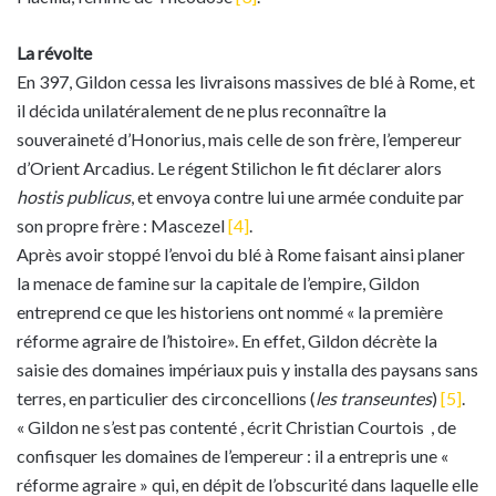
La révolte
En 397, Gildon cessa les livraisons massives de blé à Rome, et
il décida unilatéralement de ne plus reconnaître la
souveraineté d’Honorius, mais celle de son frère, l’empereur
d’Orient Arcadius. Le régent Stilichon le fit déclarer alors
hostis publicus
, et envoya contre lui une armée conduite par
son propre frère : Mascezel
[4]
.
Après avoir stoppé l’envoi du blé à Rome faisant ainsi planer
la menace de famine sur la capitale de l’empire, Gildon
entreprend ce que les historiens ont nommé « la première
réforme agraire de l’histoire». En effet, Gildon décrète la
saisie des domaines impériaux puis y installa des paysans sans
terres, en particulier des circoncellions (
les transeuntes
)
[5]
.
« Gildon ne s’est pas contenté , écrit Christian Courtois , de
confisquer les domaines de l’empereur : il a entrepris une «
réforme agraire » qui, en dépit de l’obscurité dans laquelle elle