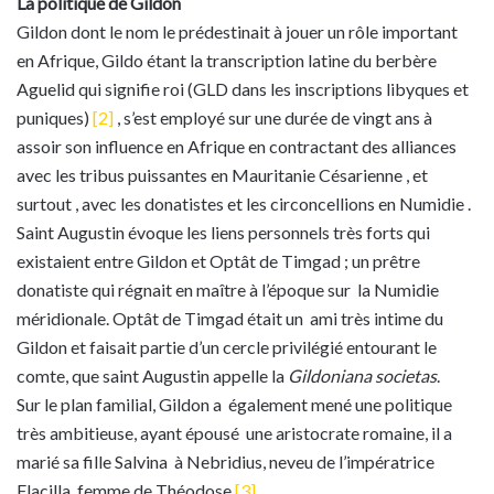
La politique de Gildon
Gildon dont le nom le prédestinait à jouer un rôle important
en Afrique, Gildo étant la transcription latine du berbère
Aguelid qui signifie roi (GLD dans les inscriptions libyques et
puniques)
[2]
, s’est employé sur une durée de vingt ans à
assoir son influence en Afrique en contractant des alliances
avec les tribus puissantes en Mauritanie Césarienne , et
surtout , avec les donatistes et les circoncellions en Numidie .
Saint Augustin évoque les liens personnels très forts qui
existaient entre Gildon et Optât de Timgad ; un prêtre
donatiste qui régnait en maître à l’époque sur la Numidie
méridionale. Optât de Timgad était un ami très intime du
Gildon et faisait partie d’un cercle privilégié entourant le
comte, que saint Augustin appelle la
Gildoniana societas
.
Sur le plan familial, Gildon a également mené une politique
très ambitieuse, ayant épousé une aristocrate romaine, il a
marié sa fille Salvina à Nebridius, neveu de l’impératrice
Flacilla, femme de Théodose
[3]
.