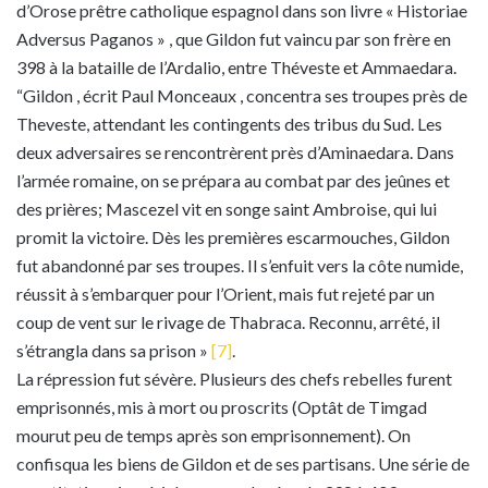
d’Orose prêtre catholique espagnol dans son livre « Historiae
Adversus Paganos » , que Gildon fut vaincu par son frère en
398 à la bataille de l’Ardalio, entre Théveste et Ammaedara.
“Gildon , écrit Paul Monceaux , concentra ses troupes près de
Theveste, attendant les contingents des tribus du Sud. Les
deux adversaires se rencontrèrent près d’Aminaedara. Dans
l’armée romaine, on se prépara au combat par des jeûnes et
des prières; Mascezel vit en songe saint Ambroise, qui lui
promit la victoire. Dès les premières escarmouches, Gildon
fut abandonné par ses troupes. Il s’enfuit vers la côte numide,
réussit à s’embarquer pour l’Orient, mais fut rejeté par un
coup de vent sur le rivage de Thabraca. Reconnu, arrêté, il
s’étrangla dans sa prison »
[7]
.
La répression fut sévère. Plusieurs des chefs rebelles furent
emprisonnés, mis à mort ou proscrits (Optât de Timgad
mourut peu de temps après son emprisonnement). On
confisqua les biens de Gildon et de ses partisans. Une série de