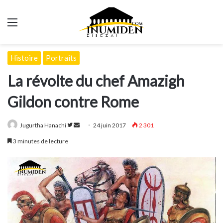
Menu
Histoire
Portraits
La révolte du chef Amazigh
Gildon contre Rome
Suivre
Envoyer
Jugurtha Hanachi
24 juin 2017
2 301
sur
un
3 minutes de lecture
Twitter
courriel