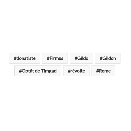
donatiste
Firmus
Gildo
Gildon
Optât de Timgad
révolte
Rome