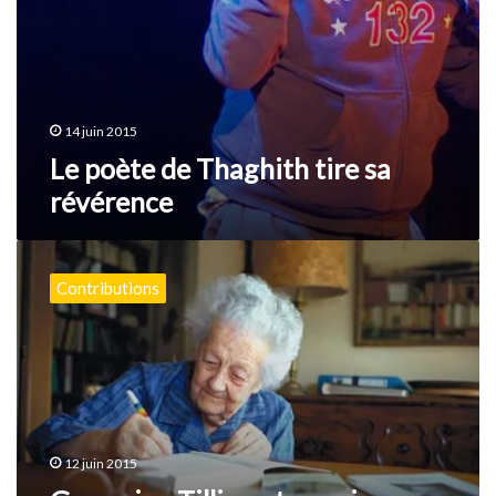
14 juin 2015
Le poète de Thaghith tire sa
révérence
Germaine
Tillion
Contributions
et
ses
vies
algériennes
12 juin 2015