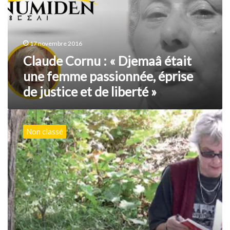
Djemaâ
était
une
femme
17 novembre 2016
passionnée,
éprise
Claude Cornu : « Djemaâ était
de
une femme passionnée, éprise
justice
de justice et de liberté »
et
de
liberté
Oran
»
:
Non classé
hommage
à
la
sociologue
algérienne
Fanny
Colonna