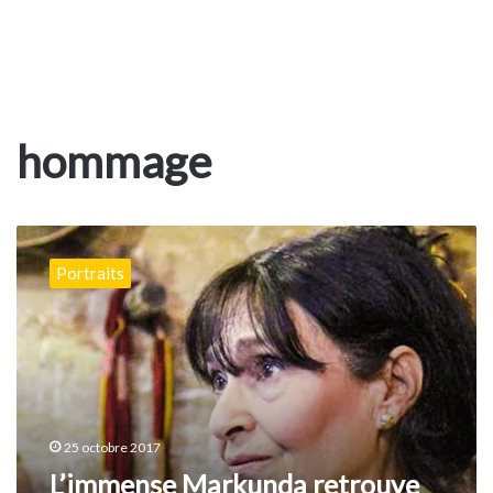
hommage
L’immense
Markunda
Portraits
retrouve
l’Aurès
25 octobre 2017
L’immense Markunda retrouve