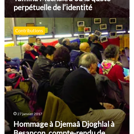
perpétuelle de l’identité
Hommage
à
Contributions
Djemaâ
Djoghlal
à
Besançon,
compte-
rendu
de
Jean-
Jacques
Boy
27 janvier 2017
Hommage à Djemaâ Djoghlal à
Besançon, compte-rendu de