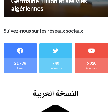
Germaine Tillion et ses vies
algériennes
Suivez-nous sur les réseaux sociaux
21 798
740
6 020
Fans
Followers
Abonnés