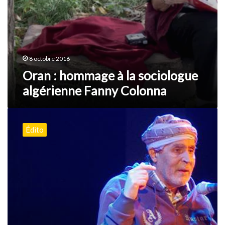
8 octobre 2016
Oran : hommage à la sociologue
algérienne Fanny Colonna
Le
poète
Édito
de
Thaghith
tire
sa
révérence