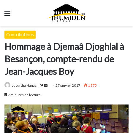
Menu
Contributions
Hommage à Djemaâ Djoghlal à
Besançon, compte-rendu de
Jean-Jacques Boy
Suivre
Envoyer
Jugurtha Hanachi
27 janvier 2017
1 375
sur
un
7 minutes de lecture
Twitter
courriel