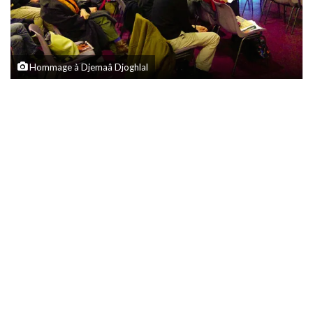
Hommage à Djemaâ Djoghlal