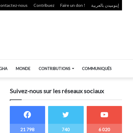
ontactez-nous
Contribuez
Faire un don !
إينوميدن بالعربية
GHA
MONDE
CONTRIBUTIONS
COMMUNIQUÉS
Suivez-nous sur les réseaux sociaux
21 798
740
6 020