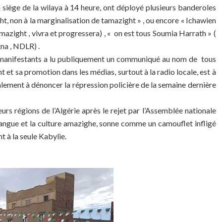
 siège de la wilaya à 14 heure, ont déployé plusieurs banderoles
ght, non à la marginalisation de tamazight » , ou encore « Ichawien
tamazight , vivra et progressera) , « on est tous Soumia Harrath » (
na , NDLR) .
s manifestants a lu publiquement un communiqué au nom de tous
 et sa promotion dans les médias, surtout à la radio locale, est à
alement à dénoncer la répression policière de la semaine dernière
rs régions de l’Algérie après le rejet par l’Assemblée nationale
angue et la culture amazighe, sonne comme un camouflet infligé
t à la seule Kabylie.