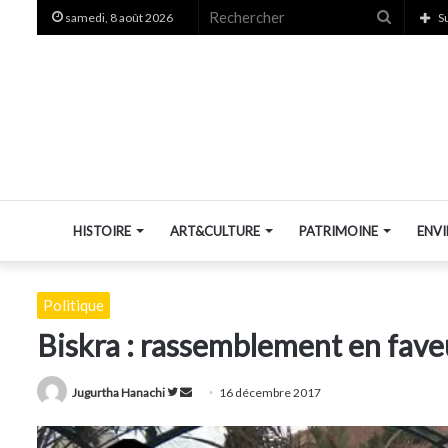
Recherc
samedi, 8 août 2026
S
HISTOIRE
ART&CULTURE
PATRIMOINE
ENV
Politique
Biskra : rassemblement en fave
Suivre
Envoyer
Jugurtha Hanachi
16 décembre 2017
sur
un
Twitter
courriel