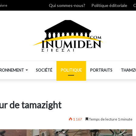
her
Qui sommes-nous?
Politique éditoriale
C
uivre
IRONNEMENT
SOCIÉTÉ
POLITIQUE
PORTRAITS
THAMZ
ur de tamazight
1 167
Temps de lecture 1 minute