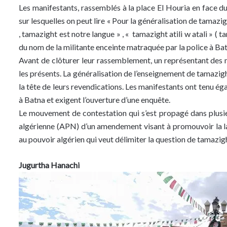
Les manifestants, rassemblés à la place El Houria en face du
sur lesquelles on peut lire « Pour la généralisation de tamazi
, tamazight est notre langue » , « tamazight atili w atali » ( 
du nom de la militante enceinte matraquée par la police à Bat
Avant de clôturer leur rassemblement, un représentant de
les présents. La généralisation de l’enseignement de tamazight
la tête de leurs revendications. Les manifestants ont tenu ég
à Batna et exigent l’ouverture d’une enquête.
Le mouvement de contestation qui s’est propagé dans plusieu
algérienne (APN) d’un amendement visant à promouvoir la l
au pouvoir algérien qui veut délimiter la question de tamazigh
Jugurtha Hanachi