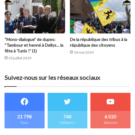
“Mono-dialogue” de dupes:
De la république des tribus à la
“Tambour et henné à Dellys… la
république des citoyens
fête à Tunis !” (1)
10 mai 2019
29 juillet 2019
Suivez-nous sur les réseaux sociaux
21 798
740
6 020
Fans
Followers
Abonnés