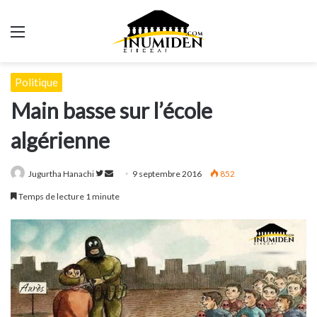
Menu
Politique
Main basse sur l’école
algérienne
Suivre
Envoyer
Jugurtha Hanachi
9 septembre 2016
852
sur
un
Temps de lecture 1 minute
Twitter
courriel