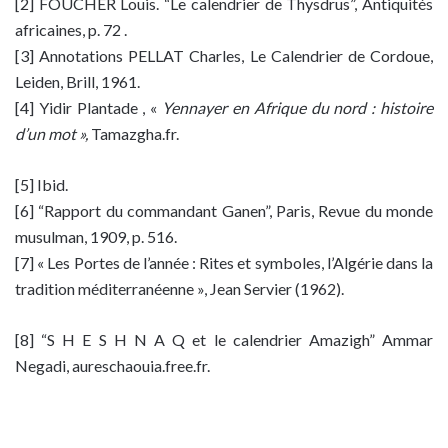
[2] FOUCHER Louis. “Le calendrier de Thysdrus”, Antiquités
africaines, p. 72 .
[3] Annotations PELLAT Charles, Le Calendrier de Cordoue,
Leiden, Brill, 1961.
[4] Yidir Plantade , «
Yennayer en Afrique du nord : histoire
d’un mot »,
Tamazgha.fr.
[5] Ibid.
[6] “Rapport du commandant Ganen”, Paris, Revue du monde
musulman, 1909, p. 516.
[7] « Les Portes de l’année : Rites et symboles, l’Algérie dans la
tradition méditerranéenne », Jean Servier (1962).
[8] “S H E S H N A Q et le calendrier Amazigh” Ammar
Negadi, aureschaouia.free.fr.