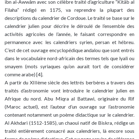
ibn al-Awwâm avec son célèbre traité d’agriculture “Kitâb al
Filaha” rédigé en 1175, va reprendre la plupart des
descriptions du calendrier de Cordoue. Le traité se base sur le
calendrier julien pour décrire le déroulé de l’ensemble des
activités agricoles de l’année, le faisant correspondre en
permanence avec les calendriers syrien, persan et hébreu.
C’est de cet ouvrage encyclopédique andalou que sont entrés
dans le vocabulaire nord-africain des termes tels que lyali ou
smayem (mots syriaques qu’on aurait tort de considérer
comme arabe) [4].
A partir du XIIIème siècle des lettrés berbères a travers des
traités d’astronomie vont introduire le calendrier julien en
Afrique du nord. Abu Miqra al Battawi, originaire du Rif
(Maroc actuel), est l’auteur d’un ouvrage sur l’astronomie
contenant notamment un poème didactique sur le calendrier.
Al Akhdari (1512-1585), un chaoui natif de Biskra, rédige un
traité entièrement consacré aux calendriers, là encore sous
forme de poème didactique. Cet ouvrage servira de référence